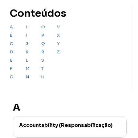
Conteúdos
A
H
O
V
B
I
P
X
C
J
Q
Y
D
K
R
Z
E
L
S
F
M
T
G
N
U
A
Accountability (Responsabilização)