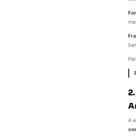
Fo
mar
Fr
bai
Par
2
A
A 
co