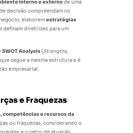
biente interno e externo
de uma
s de decisão compreendam os
 negócio, elaborem
estratégias
e definam diretrizes para um
e
SWOT Analysis
(
Strengths,
s que segue a mesma estrutura e é
tão empresarial.
orças e Fraquezas
s, competências e recursos da
rças ou fraquezas, considerando o
entes e o setor de atuação.