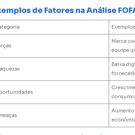
xemplos de Fatores na Análise FOF
ategoria
Exemplo
Marca con
orças
equipe qu
Baixa dig
raquezas
fornecedo
Crescime
portunidades
consumo,
Aumento 
meaças
econômic