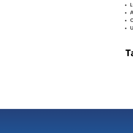
L
A
C
U
T