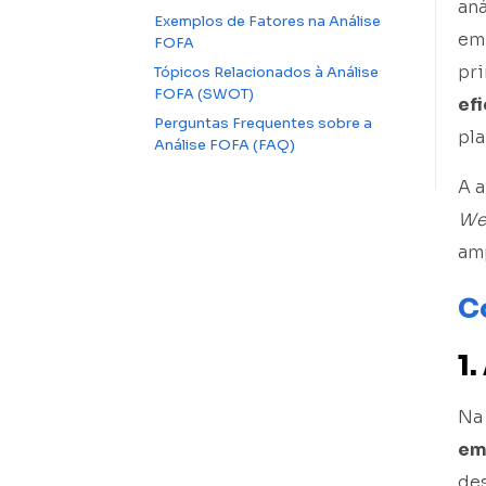
aná
Exemplos de Fatores na Análise
em
FOFA
pri
Tópicos Relacionados à Análise
FOFA (SWOT)
ef
Perguntas Frequentes sobre a
pla
Análise FOFA (FAQ)
A a
Wea
amp
C
1
Na 
em
de