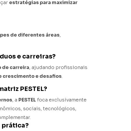
açar
estratégias para maximizar
ipes de diferentes áreas
,
íduos e carreiras?
 de carreira
, ajudando profissionais
e crescimento e desafios
.
 matriz PESTEL?
ernos
, a
PESTEL
foca exclusivamente
onômicos, sociais, tecnológicos,
omplementar.
 prática?