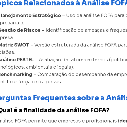
ópicos Relacionados à Análise FO
Planejamento Estratégico
– Uso da análise FOFA para d
resariais.
Gestão de Riscos
– Identificação de ameaças e fraqu
presa.
Matriz SWOT
– Versão estruturada da análise FOFA pa
cisões.
Análise PESTEL
– Avaliação de fatores externos (políti
nológicos, ambientais e legais).
Benchmarking
– Comparação do desempenho da empre
ntificar forças e fraquezas.
erguntas Frequentes sobre a Análi
 Qual é a finalidade da análise FOFA?
nálise FOFA permite que empresas e profissionais
ide