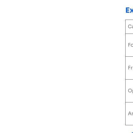
E
C
F
F
O
A