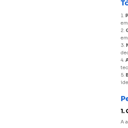
T
emp
em
de
tec
ide
P
1.
A a