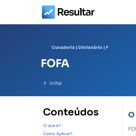
Curadoria
|
Dicionário
|
F
FOFA
Voltar
Conteúdos
O
O que é?
FOF
Como Aplicar?