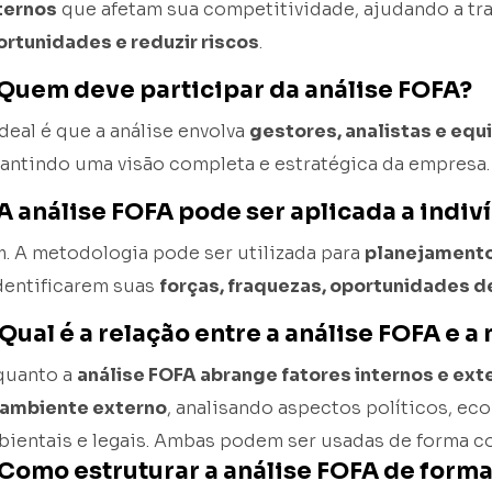
ternos
que afetam sua competitividade, ajudando a tr
ortunidades e reduzir riscos
.
 Quem deve participar da análise FOFA?
deal é que a análise envolva
gestores, analistas e equ
antindo uma visão completa e estratégica da empresa.
 A análise FOFA pode ser aplicada a indiv
. A metodologia pode ser utilizada para
planejamento
dentificarem suas
forças, fraquezas, oportunidades d
 Qual é a relação entre a análise FOFA e a
quanto a
análise FOFA abrange fatores internos e ext
ambiente externo
, analisando aspectos políticos, ec
bientais e legais. Ambas podem ser usadas de forma c
 Como estruturar a análise FOFA de forma