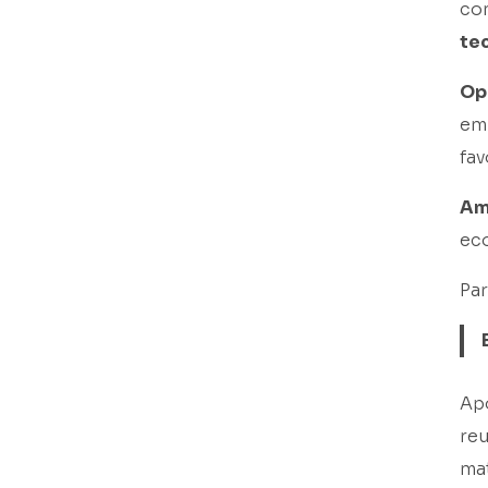
co
te
Op
em
fa
Am
ec
Par
Apó
reu
ma