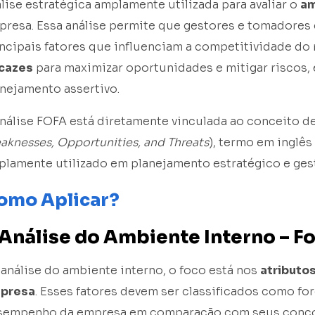
lise estratégica amplamente utilizada para avaliar o
am
presa. Essa análise permite que gestores e tomadore
ncipais fatores que influenciam a competitividade do
icazes
para maximizar oportunidades e mitigar riscos, 
nejamento assertivo.
nálise FOFA está diretamente vinculada ao conceito d
knesses, Opportunities, and Threats
), termo em inglê
lamente utilizado em planejamento estratégico e ges
omo Aplicar?
. Análise do Ambiente Interno – F
análise do ambiente interno, o foco está nos
atributo
presa
. Esses fatores devem ser classificados como fo
sempenho da empresa em comparação com seus concorr