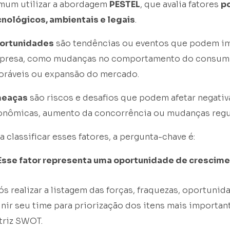
mum utilizar a abordagem
PESTEL
, que avalia fatores
po
cnológicos, ambientais e legais
.
ortunidades
são tendências ou eventos que podem im
presa, como mudanças no comportamento do consumi
voráveis ou expansão do mercado.
eaças
são riscos e desafios que podem afetar negati
onômicas, aumento da concorrência ou mudanças regul
a classificar esses fatores, a pergunta-chave é:
Esse fator representa uma oportunidade de crescime
s realizar a listagem das forças, fraquezas, oportunid
nir seu time para priorização dos itens mais importan
triz SWOT.