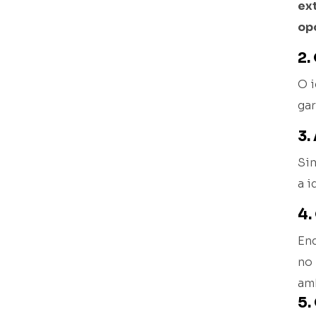
ex
op
2.
O i
gar
3.
Sim
a i
4.
En
no
am
5.