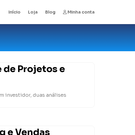
Início
Loja
Blog
Minha conta
 de Projetos e
m investidor, duas análises
ng e Vendas