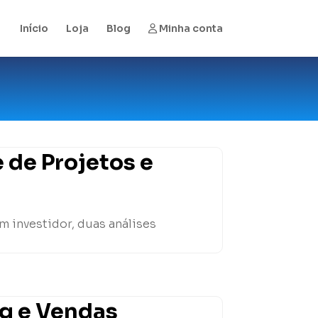
Início
Loja
Blog
Minha conta
 de Projetos e
m investidor, duas análises
ng e Vendas