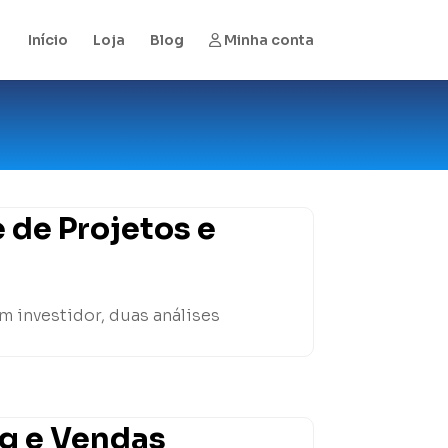
Início
Loja
Blog
Minha conta
 de Projetos e
m investidor, duas análises
ng e Vendas