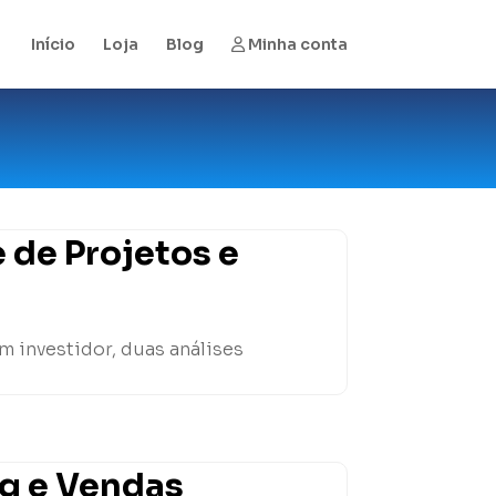
Início
Loja
Blog
Minha conta
 de Projetos e
m investidor, duas análises
ng e Vendas