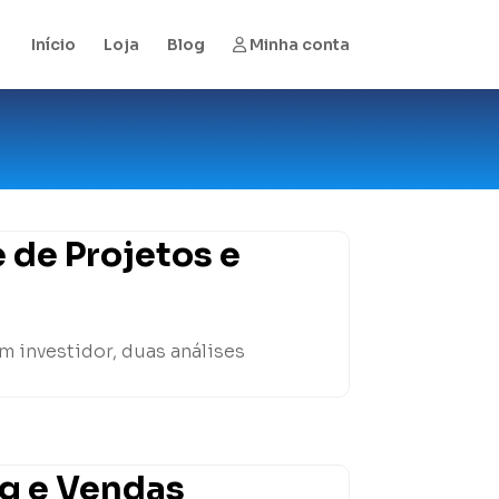
Início
Loja
Blog
Minha conta
 de Projetos e
m investidor, duas análises
ng e Vendas