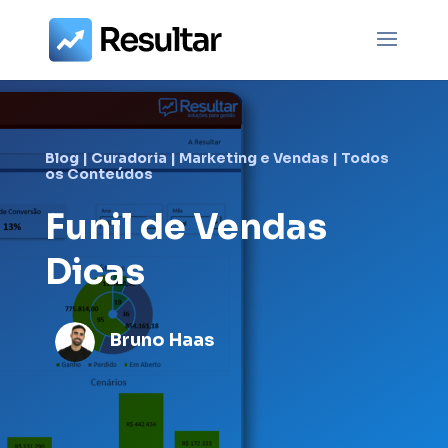
Blog
|
Curadoria
|
Marketing e Vendas
|
Todos
os Conteúdos
Funil de Vendas
Dicas
Bruno Haas