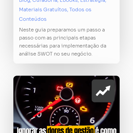
Blog
,
Curadoria
,
Ebooks
,
Estratégia
,
Materiais Gratuítos
,
Todos os
Conteúdos
Neste guia preparamos um passo a
passo com as principais etapas
necessárias para implementação da
análise SWOT no seu negócio.