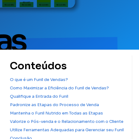
Conteúdos
O que é um Funil de Vendas?
Como Maximizar a Eficiência do Funil de Vendas?
Qualifique a Entrada do Funil
Padronize as Etapas do Processo de Venda
Mantenha o Funil Nutrido em Todas as Etapas
Valorize o Pós-venda e o Relacionamento com o Cliente
Utilize Ferramentas Adequadas para Gerenciar seu Funil
Conclusão