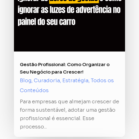
Gestão Profissional: Como Organizar o
Seu Negócio para Crescer!
Blog
,
Curadoria
,
Estratégia
,
Todos os
Conteúdos
Para empresas que almejam crescer de
forma sustentável, adotar uma gestão
profissional é essencial. Esse
processo...