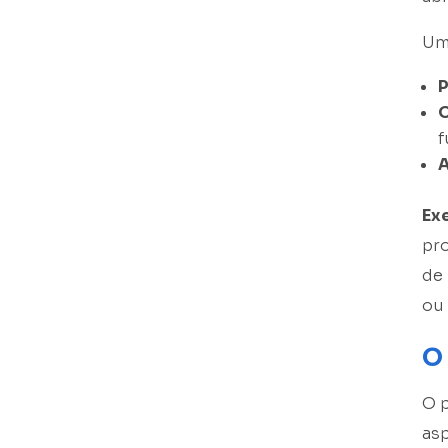
Um 
P
O
f
A
Ex
pr
de 
ou 
O
O p
as