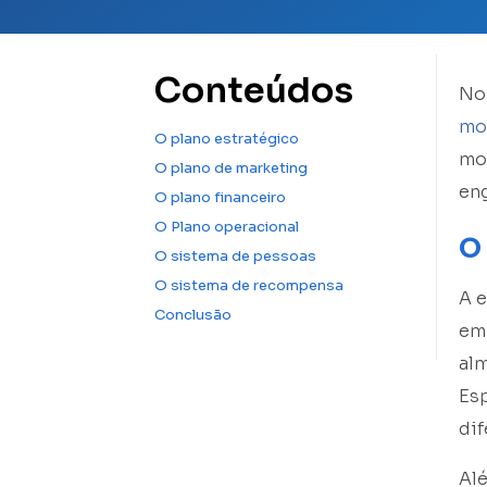
Conteúdos
No 
mo
O plano estratégico
mod
O plano de marketing
en
O plano financeiro
O Plano operacional
O
O sistema de pessoas
O sistema de recompensa
A e
Conclusão
emp
alm
Esp
dif
Al