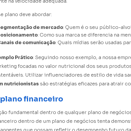
nte na velocidade adequada.
e plano deve abordar:
Segmentação de mercado
: Quem é o seu público-alvo
osicionamento
: Como sua marca se diferencia na me
anais de comunicação
: Quais mídias serão usadas pa
emplo Prático
: Seguindo nosso exemplo, a nossa empre
keting focadas no valor nutricional dos seus produto
tentáveis. Utilizar influenciadores de estilo de vida 
m nutricionistas
são estratégias eficazes para atrair 
 plano financeiro
ção fundamental dentro de qualquer plano de negócio
nanceiro dentro de um plano de negócios tenta demons
angentes que possam refletir o desempenho futuro da