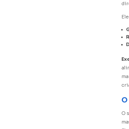
dir
El
G
R
D
Ex
ali
ma
cri
O
O s
ma