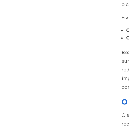
o c
Es
C
C
Ex
aum
red
im
con
O
O 
rec