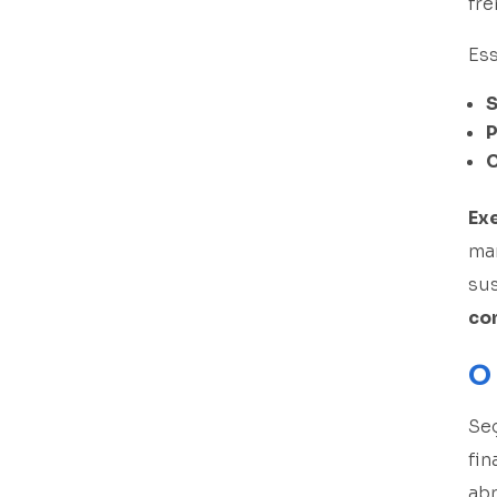
fre
Ess
P
C
Ex
mar
sus
co
O
Se
fi
abr