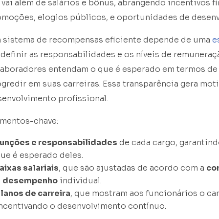
 vai além de salários e bônus, abrangendo incentivos f
omoções, elogios públicos, e oportunidades de desen
 sistema de recompensas eficiente depende de uma
e
definir as responsabilidades e os níveis de remuneraç
laboradores entendam o que é esperado em termos 
gredir em suas carreiras. Essa transparência gera mot
envolvimento profissional.
ementos-chave:
unções e responsabilidades
de cada cargo, garantin
ue é esperado deles.
aixas salariais
, que são ajustadas de acordo com a
co
o
desempenho
individual.
lanos de carreira
, que mostram aos funcionários o ca
ncentivando o desenvolvimento contínuo.