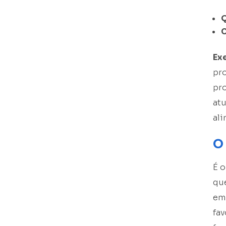
Q
C
Ex
pr
pro
atu
al
O
É 
qu
emp
fa