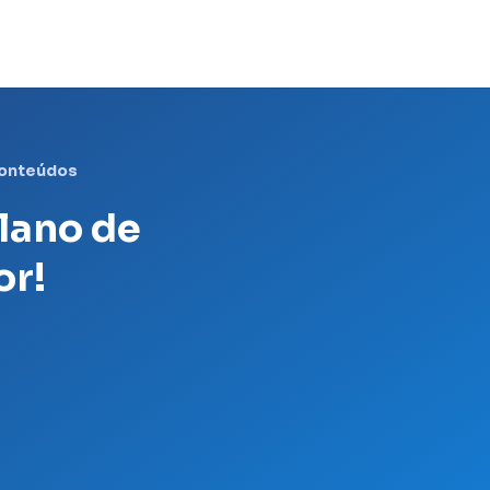
Conteúdos
plano de
or!