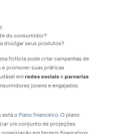
?
nte do consumidor?
ra divulgar seus produtos?
sa fictícia pode criar campanhas de
s e promover suas práticas
saudável em
redes sociais
e
parcerias
consumidores jovens e engajados.
s está o
Plano financeiro
. O plano
trar um conjunto de projeções
 organização em termos financeiros.