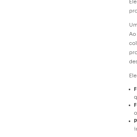
Ele
pr
Um
Ao 
co
pro
des
El
F
q
F
P
i