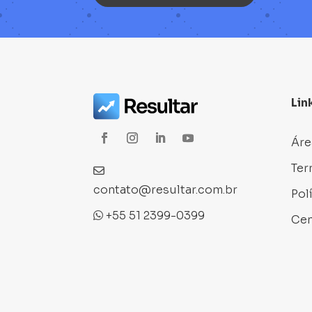
Lin
Áre
Ter
contato@resultar.com.br
Pol
+55 51 2399-0399
Cen