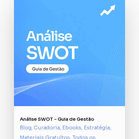
Análise SWOT – Guia de Gestão
Blog
,
Curadoria
,
Ebooks
,
Estratégia
,
Materiais Gratuítos
,
Todos os