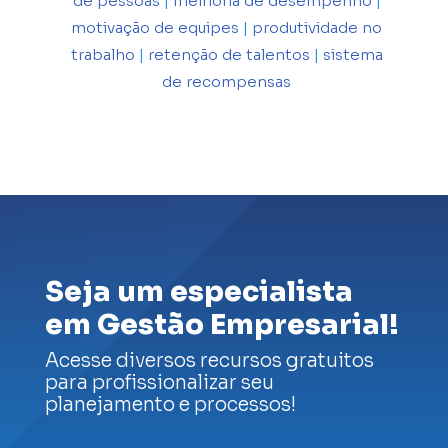
de pessoas
|
melhoria de desempenho
|
motivação de equipes
|
produtividade no
trabalho
|
retenção de talentos
|
sistema
de recompensas
Seja um especialista
em Gestão Empresarial!
Acesse diversos recursos gratuitos
para profissionalizar seu
planejamento e processos!